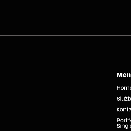
Men
Hom
Služ
Kont
Portf
Singl