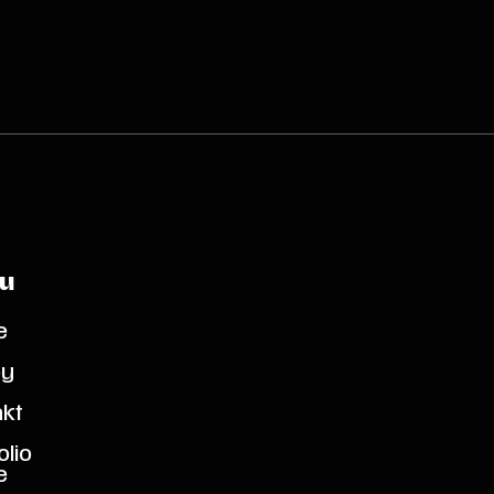
u
e
by
akt
olio
e